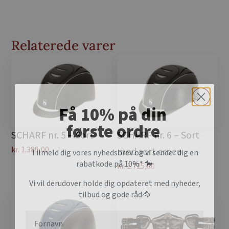
Relaterede varer
Få 10% på din
første ordre
SCHARF nr. 5 – Sort
SCHARF nr. 6 – Sort
Tilmeld dig vores nyhedsbrev og vi sender dig en
kr.
1.389,00
med sort croco
rabatkode på 10%* 🐎
kr.
1.725,00
Vi vil derudover holde dig opdateret med nyheder,
tilbud og gode råd🐴