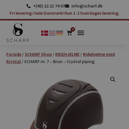
+(45) 22 21 74 07
info@scharf.dk
Fri levering i hele Danmark! Kun 1-2 hverdages levering.
0
Forside
/
SCHARF Shop
/
RIDEHJELME
/
Ridehjelme med
Krystal
/ SCHARF nr. 7 – Brun – Crystal piping