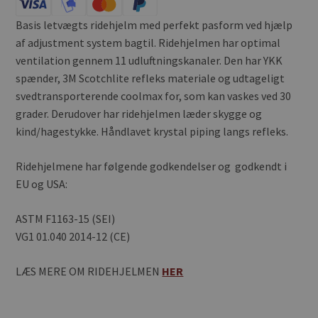
Basis letvægts ridehjelm med perfekt pasform ved hjælp
af adjustment system bagtil. Ridehjelmen har optimal
ventilation gennem 11 udluftningskanaler. Den har YKK
spænder, 3M Scotchlite refleks materiale og udtageligt
svedtransporterende coolmax for, som kan vaskes ved 30
grader. Derudover har ridehjelmen læder skygge og
kind/hagestykke. Håndlavet krystal piping langs refleks.
Ridehjelmene har følgende godkendelser og godkendt i
EU og USA:
ASTM F1163-15 (SEI)
VG1 01.040 2014-12 (CE)
LÆS MERE OM RIDEHJELMEN
HER