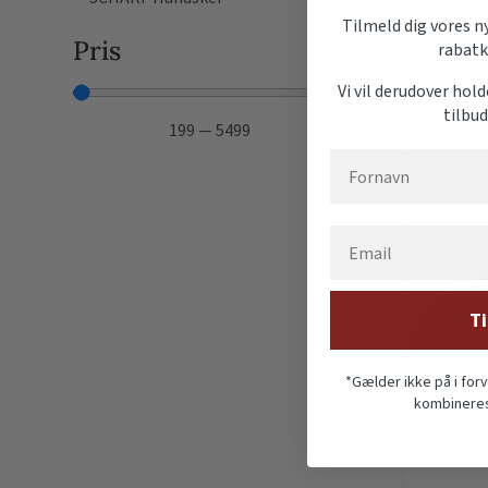
Tilmeld dig vores n
Pris
rabatk
Vi vil derudover hol
tilbu
199
—
5499
Ti
*Gælder ikke på i for
kombineres