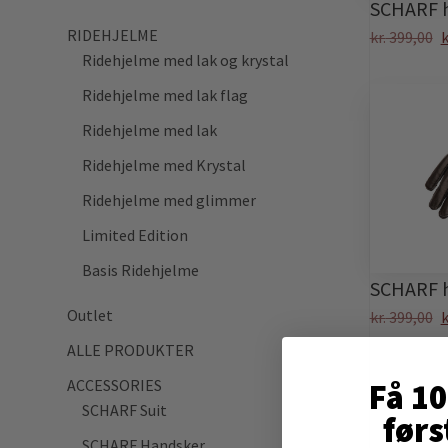
SCHARF h
RIDEHJELME
kr.
399,00
k
Ridehjelme med lak og krystal
Ridehjelme med lak flag
Ridehjelme med lak
Ridehjelme med Krystal
Ridehjelme med glimmer
Limited Edition
Basis Ridehjelme
SCHARF h
Outlet
kr.
399,00
k
ALLE PRODUKTER
Få 1
ACCESSORIES
SCHARF Suit
førs
SCHARF Handsker