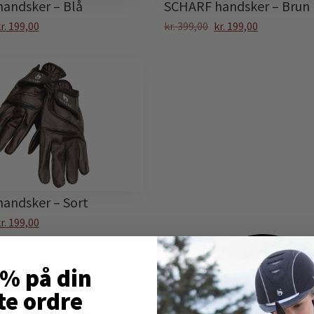
andsker – Blå
SCHARF handsker – Brun
r.
199,00
kr.
399,00
kr.
199,00
andsker – Sort
r.
199,00
0% på din
te ordre