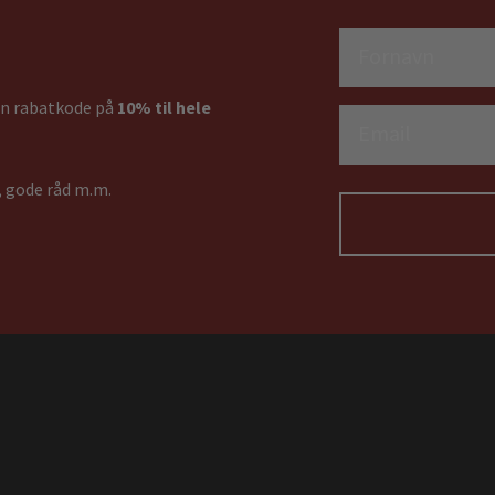
Fornavn
 en rabatkode på
10% til hele
Email
, gode råd m.m.