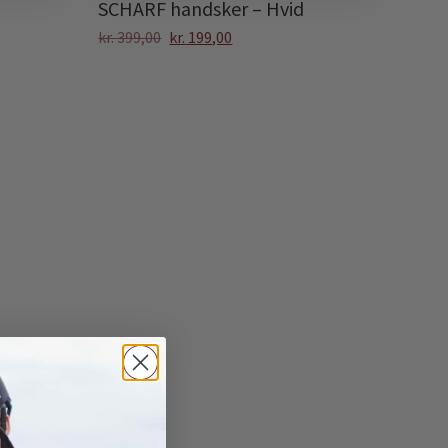
SCHARF handsker – Hvid
kr.
399,00
kr.
199,00