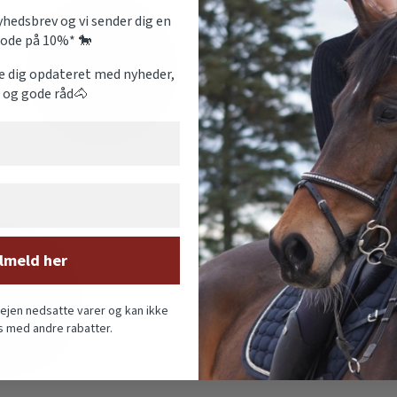
yhedsbrev og vi sender dig en
ode på 10%* 🐎
de dig opdateret med nyheder,
d og gode råd🐴
lmeld her
vejen nedsatte varer og kan ikke
 med andre rabatter.