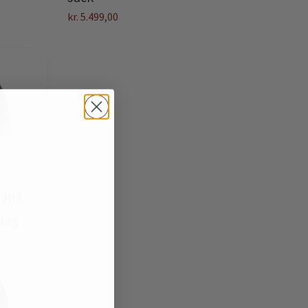
kr.
5.499,00
 Blå
flag