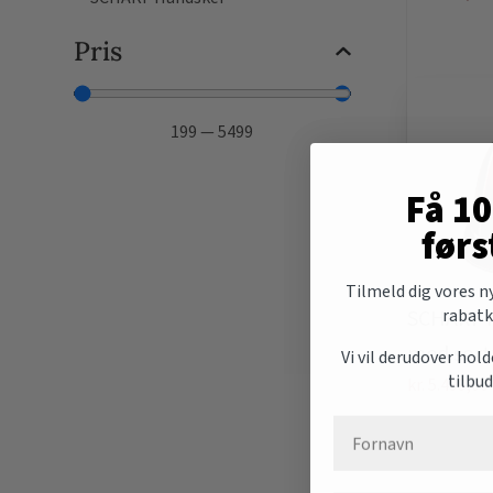
Pris
199
—
5499
Få 1
førs
Tilmeld dig vores n
rabatk
SCHARF ri
med sort 
Vi vil derudover hol
tilbu
kr.
5.499,00