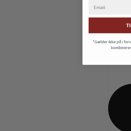
Ti
*Gælder ikke på i for
kombineres