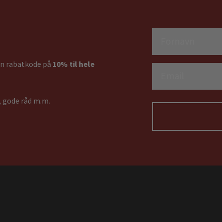
Fornavn
 en rabatkode på
10% til hele
Email
, gode råd m.m.