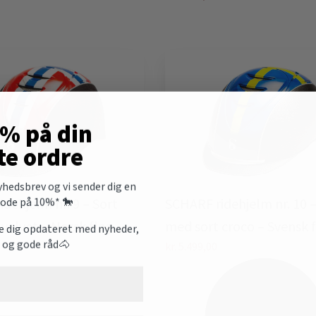
0% på din
te ordre
yhedsbrev og vi sender dig en
ode på 10%* 🐎
dehjelm nr. 9 – Sort
SCHARF ridehjelm nr. 10 –
velvet – Norsk flag
med sort croco – Svensk 
de dig opdateret med nyheder,
d og gode råd🐴
kr.
5.499,00