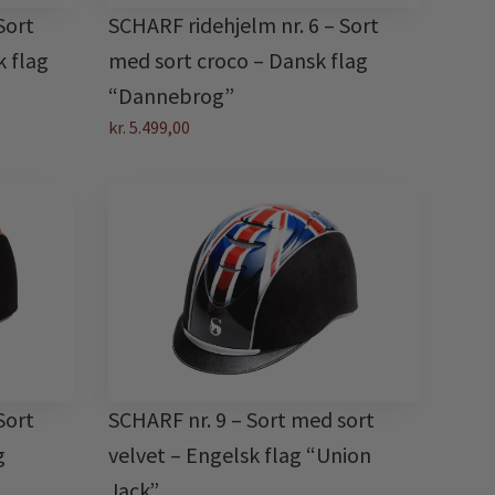
Sort
SCHARF ridehjelm nr. 6 – Sort
k flag
med sort croco – Dansk flag
“Dannebrog”
kr.
5.499,00
Sort
SCHARF nr. 9 – Sort med sort
g
velvet – Engelsk flag “Union
Jack”