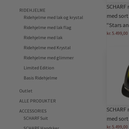
SCHARF ri
RIDEHJELME
med sort
Ridehjelme med lak og krystal
“Stars an
Ridehjelme med lak flag
kr.
5.499,00
Ridehjelme med lak
Ridehjelme med Krystal
Ridehjelme med glimmer
Limited Edition
Basis Ridehjelme
Outlet
ALLE PRODUKTER
SCHARF ri
ACCESSORIES
med sort 
SCHARF Suit
kr.
5.499,00
SCHARF Handsker